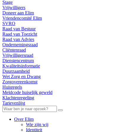
Stage
Vrijwilligers
Doneer aan Elim
Vriendencomité Elim
SVRO
Raad van Bestuur
Raad van Toezicht
Raad van Advies
Ondernemingsraad
Cliëntenraad
Vrijwilligersraad
Dienstencentrum
Kwaliteitsinformatie
Duurzaamheid
Wet Zorg en Dwang
Zorgovereenkomst
Huisregels
Meldcode huiselijk geweld
Klachtenregeling
Tarievenlijst
Over Elim
Wie zijn wij
Identiteit