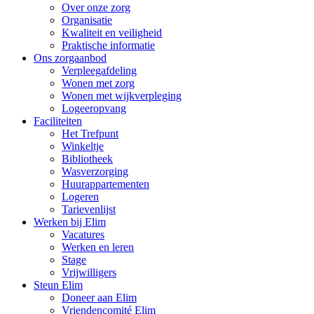
Over onze zorg
Organisatie
Kwaliteit en veiligheid
Praktische informatie
Ons zorgaanbod
Verpleegafdeling
Wonen met zorg
Wonen met wijkverpleging
Logeeropvang
Faciliteiten
Het Trefpunt
Winkeltje
Bibliotheek
Wasverzorging
Huurappartementen
Logeren
Tarievenlijst
Werken bij Elim
Vacatures
Werken en leren
Stage
Vrijwilligers
Steun Elim
Doneer aan Elim
Vriendencomité Elim