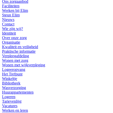
Ons zorgaanbod
Faciliteiten
Werken bij Elim
Steun Elim
Nieuws
Contact
Wie zijn wij?
Identiteit
Over onze zorg
Organisatie
Kwaliteit en veiligheid
Praktische informatie
Verpleegafdeling
Wonen met zorg
Wonen met wijkverpleging
Logeeropvang
Het Trefpunt
Winkeltje
Bibliotheek
Wasverzorging
Huurappartementen
Logeren
Tarievenlijst
Vacatures
Werken en leren