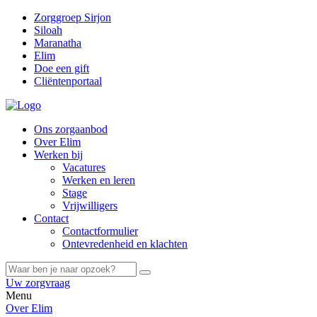
Zorggroep Sirjon
Siloah
Maranatha
Elim
Doe een gift
Cliëntenportaal
Ons zorgaanbod
Over Elim
Werken bij
Vacatures
Werken en leren
Stage
Vrijwilligers
Contact
Contactformulier
Ontevredenheid en klachten
Uw zorgvraag
Menu
Over Elim