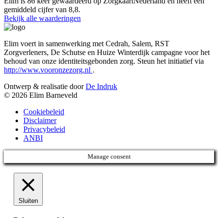
Elim is 86 keer gewaardeerd op ZorgkaartNederland en heeft een
gemiddeld cijfer van 8,8.
Bekijk alle waarderingen
Elim voert in samenwerking met Cedrah, Salem, RST
Zorgverleners, De Schutse en Huize Winterdijk campagne voor het
behoud van onze identiteitsgebonden zorg. Steun het initiatief via
http://www.vooronzezorg.nl
.
Ontwerp & realisatie door
De Indruk
© 2026 Elim Barneveld
Cookiebeleid
Disclaimer
Privacybeleid
ANBI
Manage consent
Sluiten